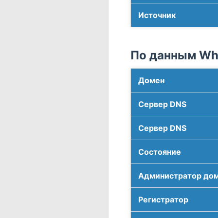
Источник
По данным Who
Домен
Сервер DNS
Сервер DNS
Соcтояние
Администратор до
Регистратор